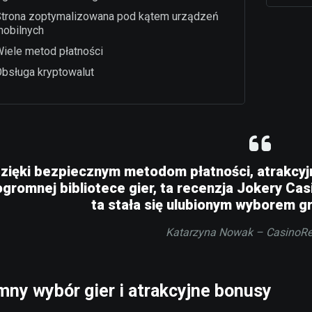
trona zoptymalizowana pod kątem urządzeń
obilnych
iele metod płatności
bsługa kryptowalut
zięki bezpiecznym metodom płatności, atrakcy
ogromnej bibliotece gier, ta recenzja Jokery Ca
ta stała się ulubionym wyborem g
Katarzyna Nowak – CasinoRev
ny wybór gier i atrakcyjne bonusy