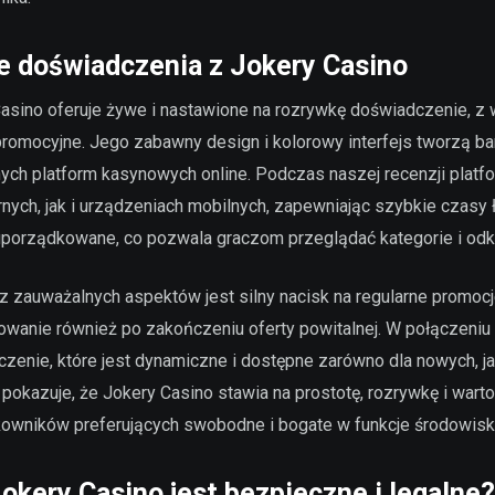
e doświadczenia z Jokery Casino
asino oferuje żywe i nastawione na rozrywkę doświadczenie, z 
promocyjne. Jego zabawny design i kolorowy interfejs tworzą 
nych platform kasynowych online. Podczas naszej recenzji platf
rnych, jak i urządzeniach mobilnych, zapewniając szybkie czasy 
porządkowane, co pozwala graczom przeglądać kategorie i odkr
 zauważalnych aspektów jest silny nacisk na regularne promocj
wanie również po zakończeniu oferty powitalnej. W połączeniu
zenie, które jest dynamiczne i dostępne zarówno dla nowych, ja
 pokazuje, że Jokery Casino stawia na prostotę, rozrywkę i wart
kowników preferujących swobodne i bogate w funkcje środowisk
okery Casino jest bezpieczne i legalne?