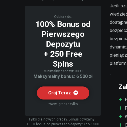
Jeśli sz
wiedzieć
Odbierz do:
100% Bonus od
dostępne
bezpiecz
Pierwszego
bezpiecz
Depozytu
dynamicz
+ 250 Free
pieniądz
Spins
platform
Minimalny depozyt: 90 zł
Maksymalny bonus: 6 500 zł
Za
Graj Teraz
P
*Nowi gracze tylko
P
W
Tylko dla nowych graczy. Bonus powitalny –
100% bonus od pierwszego depozytu do 6 500
O