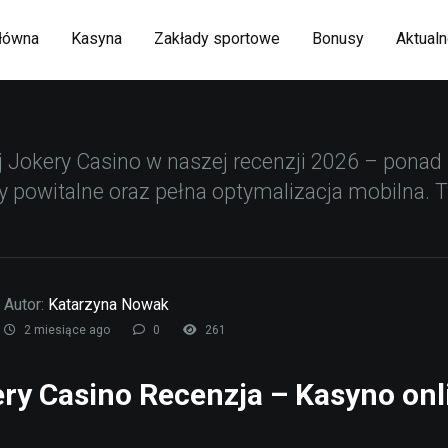
główna
Kasyna
Zakłady sportowe
Bonusy
Aktual
 Jokery Casino w naszej recenzji 2026 – ponad 
 powitalne oraz pełna optymalizacja mobilna. T
!
Autor:
Katarzyna Nowak
2 miesiące ago
0
261
ry Casino Recenzja – Kasyno onl
u