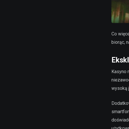
Co więce
biorąc, 
Eksk
Kasyno n
niezawod
wysoką j
Dodatkow
smartfon
doświadc
użytkown