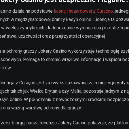
asino działa na podstawie
licencji hazardowej z Curaçao
, jedne
jnych w międzynarodowej branży kasyn online. Licencja ta pozw
w wielu jurysdykcjach. Jednocześnie wymaga ona przestrzegan
eństwa, uczciwości oraz przejrzystości operacyjnej.
ie ochrony graczy Jokery Casino wykorzystuje technologię szyf
sobowych. Pomaga to chronić wrażliwe informacje i wspiera be
ników.
licencja z Curaçao jest zazwyczaj uznawana za mniej rygorysty
cjach takich jak Wielka Brytania czy Malta, pozostaje jednym z
asyn online. W połączeniu z nowoczesnymi środkami bezpiecze
 ona ważną warstwę ochrony dla graczy.
rzecz biorąc, nasza recenzja Jokery Casino pokazuje, że platfor