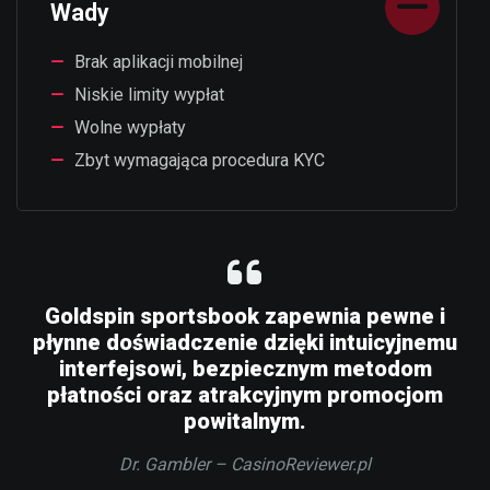
Wady
Brak aplikacji mobilnej
Niskie limity wypłat
Wolne wypłaty
Zbyt wymagająca procedura KYC
Goldspin sportsbook zapewnia pewne i
płynne doświadczenie dzięki intuicyjnemu
interfejsowi, bezpiecznym metodom
płatności oraz atrakcyjnym promocjom
powitalnym.
Dr. Gambler – CasinoReviewer.pl