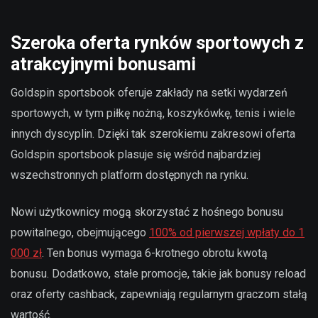
Szeroka oferta rynków sportowych z
atrakcyjnymi bonusami
Goldspin sportsbook oferuje zakłady na setki wydarzeń
sportowych, w tym piłkę nożną, koszykówkę, tenis i wiele
innych dyscyplin. Dzięki tak szerokiemu zakresowi oferta
Goldspin sportsbook plasuje się wśród najbardziej
wszechstronnych platform dostępnych na rynku.
Nowi użytkownicy mogą skorzystać z hośnego bonusu
powitalnego, obejmującego
100% od pierwszej wpłaty do 1
000 zł
. Ten bonus wymaga 6-krotnego obrotu kwotą
bonusu. Dodatkowo, stałe promocje, takie jak bonusy reload
oraz oferty cashback, zapewniają regularnym graczom stałą
wartość.