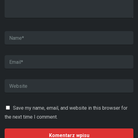
Save my name, email, and website in this browser for
the next time I comment.