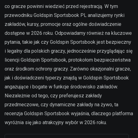
co gracze powinni wiedzieć przed rejestracją. W tym
przewodniku Goldspin Sportsbook PL analizujemy rynki
zakładów, kursy, promocje oraz ogólne doświadczenie
dostępne w 2026 roku. Odpowiadamy również na kluczowe
pytania, takie jak czy Goldspin Sportsbook jest bezpieczny
i legalny dla polskich graczy, jednocześnie przyglądając się
licencji Goldspin Sportsbook, protokołom bezpieczeństwa
oraz środkom ochrony graczy. Zarówno okazjonalni gracze,
jak i doświadczeni typerzy znajdą w Goldspin Sportsbook
angażujące i bogate w funkcje środowisko zakładów.
Niezależnie od tego, czy preferujesz zakłady
przedmeczowe, czy dynamiczne zakłady na żywo, ta
recenzja Goldspin Sportsbook wyjaśnia, dlaczego platforma
wyróżnia się jako atrakcyjny wybór w 2026 roku.