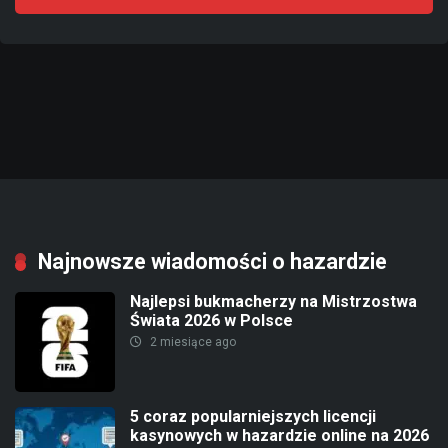
Najnowsze wiadomości o hazardzie
Najlepsi bukmacherzy na Mistrzostwa
Świata 2026 w Polsce
2 miesiące ago
5 coraz popularniejszych licencji
kasynowych w hazardzie online na 2026