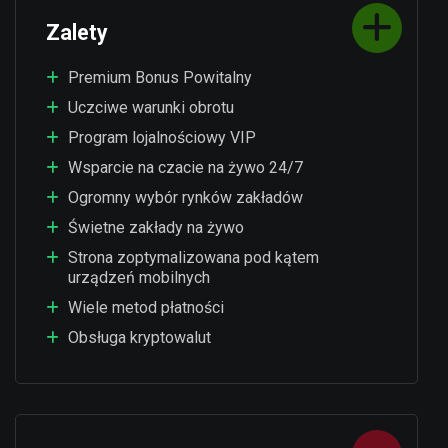
Zalety
Premium Bonus Powitalny
Uczciwe warunki obrotu
Program lojalnościowy VIP
Wsparcie na czacie na żywo 24/7
Ogromny wybór rynków zakładów
Świetne zakłady na żywo
Strona zoptymalizowana pod kątem
urządzeń mobilnych
Wiele metod płatności
Obsługa kryptowalut