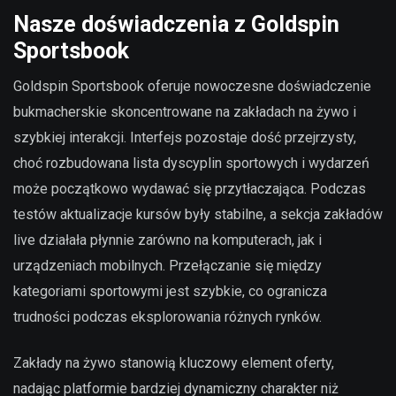
Nasze doświadczenia z Goldspin
Sportsbook
Goldspin Sportsbook oferuje nowoczesne doświadczenie
bukmacherskie skoncentrowane na zakładach na żywo i
szybkiej interakcji. Interfejs pozostaje dość przejrzysty,
choć rozbudowana lista dyscyplin sportowych i wydarzeń
może początkowo wydawać się przytłaczająca. Podczas
testów aktualizacje kursów były stabilne, a sekcja zakładów
live działała płynnie zarówno na komputerach, jak i
urządzeniach mobilnych. Przełączanie się między
kategoriami sportowymi jest szybkie, co ogranicza
trudności podczas eksplorowania różnych rynków.
Zakłady na żywo stanowią kluczowy element oferty,
nadając platformie bardziej dynamiczny charakter niż