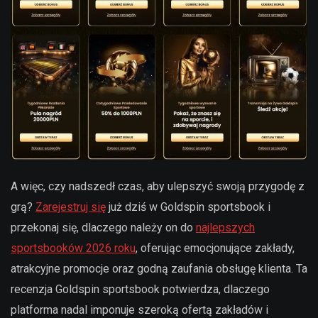
A więc, czy nadszedł czas, aby ulepszyć swoją przygodę z
grą?
Zarejestruj się
już dziś w Goldspin sportsbook i
przekonaj się, dlaczego należy on do
najlepszych
sportsbooków 2026 roku
, oferując emocjonujące zakłady,
atrakcyjne promocje oraz godną zaufania obsługę klienta. Ta
recenzja Goldspin sportsbook potwierdza, dlaczego
platforma nadal imponuje szeroką ofertą zakładów i