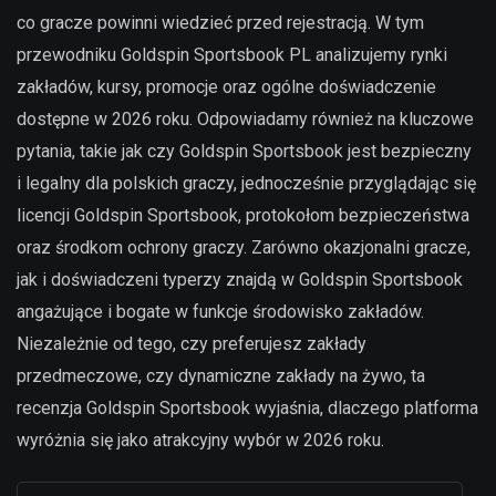
co gracze powinni wiedzieć przed rejestracją. W tym
przewodniku Goldspin Sportsbook PL analizujemy rynki
zakładów, kursy, promocje oraz ogólne doświadczenie
dostępne w 2026 roku. Odpowiadamy również na kluczowe
pytania, takie jak czy Goldspin Sportsbook jest bezpieczny
i legalny dla polskich graczy, jednocześnie przyglądając się
licencji Goldspin Sportsbook, protokołom bezpieczeństwa
oraz środkom ochrony graczy. Zarówno okazjonalni gracze,
jak i doświadczeni typerzy znajdą w Goldspin Sportsbook
angażujące i bogate w funkcje środowisko zakładów.
Niezależnie od tego, czy preferujesz zakłady
przedmeczowe, czy dynamiczne zakłady na żywo, ta
recenzja Goldspin Sportsbook wyjaśnia, dlaczego platforma
wyróżnia się jako atrakcyjny wybór w 2026 roku.