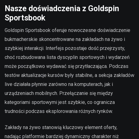
Nasze doświadczenia z Goldspin
Sportsbook
Goldspin Sportsbook oferuje nowoczesne doświadczenie
bukmacherskie skoncentrowane na zakładach na żywo i
szybkiej interakcji. Interfejs pozostaje dość przejrzysty,
choć rozbudowana lista dyscyplin sportowych i wydarzeń
może początkowo wydawać się przytłaczająca. Podczas
testów aktualizacje kursów były stabilne, a sekcja zakładów
live działała płynnie zarówno na komputerach, jak i
urządzeniach mobilnych. Przełączanie się między
kategoriami sportowymi jest szybkie, co ogranicza
trudności podczas eksplorowania różnych rynków.
Zakłady na żywo stanowią kluczowy element oferty,
nadając platformie bardziej dynamiczny charakter niż