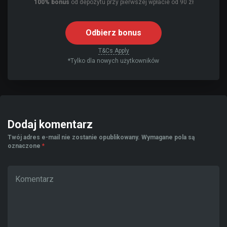
100% bonus
od depozytu przy pierwszej wpłacie od 90 zł
Odbierz bonus
T&Cs Apply
*Tylko dla nowych użytkowników
Dodaj komentarz
Twój adres e-mail nie zostanie opublikowany.
Wymagane pola są
oznaczone
*