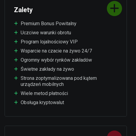
Zalety
Premium Bonus Powitalny
Uczciwe warunki obrotu
Program lojalnościowy VIP
Wsparcie na czacie na żywo 24/7
Ogromny wybór rynków zakładów
Świetne zakłady na żywo
Strona zoptymalizowana pod kątem
urządzeń mobilnych
Wiele metod płatności
Obsługa kryptowalut