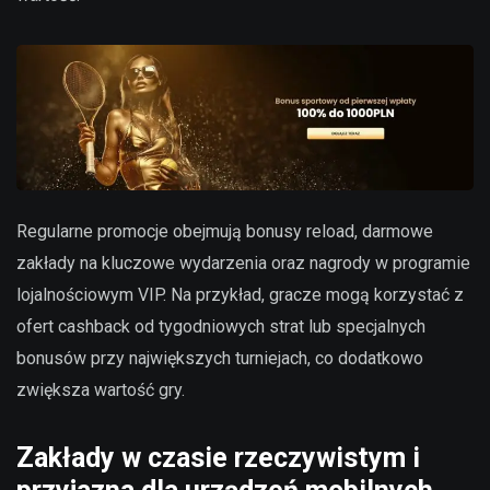
Regularne promocje obejmują bonusy reload, darmowe
zakłady na kluczowe wydarzenia oraz nagrody w programie
lojalnościowym VIP. Na przykład, gracze mogą korzystać z
ofert cashback od tygodniowych strat lub specjalnych
bonusów przy największych turniejach, co dodatkowo
zwiększa wartość gry.
Zakłady w czasie rzeczywistym i