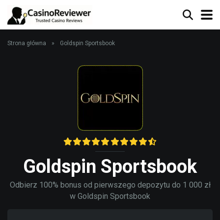
Strona główna
»
Goldspin Sportsbook
Goldspin Sportsbook
Odbierz 100% bonus od pierwszego depozytu do 1 000 zł
w Goldspin Sportsbook