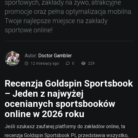
sportowych, zakłady na żywo, atrakcyjne
promocje oraz pełna optymalizacja mobilna.
Twoje najlepsze miejsce na zakłady
sportowe online!
Autor:
Doctor Gambler
12 miesięcy ago
0
229
Recenzja Goldspin Sportsbook
– Jeden z najwyżej
ocenianych sportsbooków
online w 2026 roku
Jeśli szukasz zaufanej platformy do zakładów online, ta
recenzja Goldspin Sportsbook PL przedstawia wszystko,